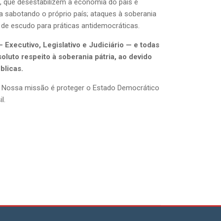
s, que desestabilizem a economia do país e
a sabotando o próprio país; ataques à soberania
r de escudo para práticas antidemocráticas.
xecutivo, Legislativo e Judiciário — e todas
soluto respeito à soberania pátria, ao devido
blicas.
de. Nossa missão é proteger o Estado Democrático
il.