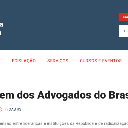
CA
a
1
LEGISLAÇÃO
SERVIÇOS
CURSOS E EVENTOS
em dos Advogados do Brasi
in
OAB RS
são entre lideranças e instituições da República e de radicalizaç