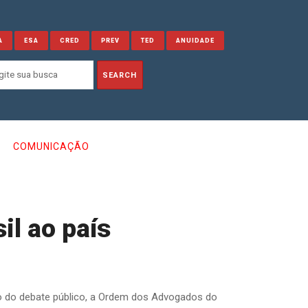
A
ESA
CRED
PREV
TED
ANUIDADE
COMUNICAÇÃO
l ao país
ão do debate público, a Ordem dos Advogados do