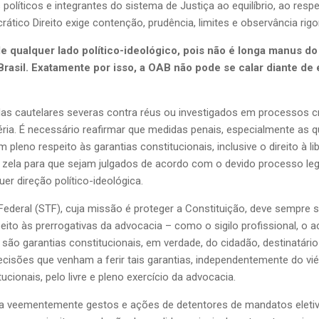
políticos e integrantes do sistema de Justiça ao equilíbrio, ao resp
ático Direito exige contenção, prudência, limites e observância rigo
e qualquer lado político-ideológico, pois não é longa manus do
asil. Exatamente por isso, a OAB não pode se calar diante de
as cautelares severas contra réus ou investigados em processos cr
ia. É necessário reafirmar que medidas penais, especialmente as q
pleno respeito às garantias constitucionais, inclusive o direito à l
 zela para que sejam julgados de acordo com o devido processo le
r direção político-ideológica.
ederal (STF), cuja missão é proteger a Constituição, deve sempre s
ito às prerrogativas da advocacia – como o sigilo profissional, o
são garantias constitucionais, em verdade, do cidadão, destinatári
cisões que venham a ferir tais garantias, independentemente do viés
cionais, pelo livre e pleno exercício da advocacia.
veementemente gestos e ações de detentores de mandatos eletivos