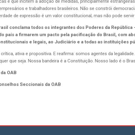
licas e que incitem a adoção de medidas, principalmente estrangeira
empresários e trabalhadores brasileiros. Não se constrói democraci
berdade de expressão é um valor constitucional, mas não pode servi
il conclama todos os integrantes dos Poderes da República – E
s do país a firmarem um pacto pela pacificação do Brasil, com ab
stitucionais e legais, ao Judiciário e a todas as instituições pú
crítica, ativa e propositiva. E reafirma: somos agentes da legalida
 quer que seja. Nossa bandeira é a Constituição. Nosso lado é o Bras
l da OAB
Conselhos Seccionais da OAB