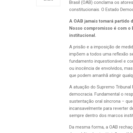
Brasil (OAB) conclama os atores 
constitucionais. O Estado Democr
A OAB jamais tomará partido d
Nosso compromisso é com o Br
institucional.
A prisão e a imposição de medid
impõem a todos uma reflexão sér
fundamento inquestionável e com 
ou inocência de envolvidos, mas
que podem amanhã atingir qualque
A atuação do Supremo Tribunal F
democracia. Fundamental o respe
sustentação oral síncrona – que 
incansavelmente para reverter de
sempre dentro dos marcos institu
Da mesma forma, a OAB rechaça 