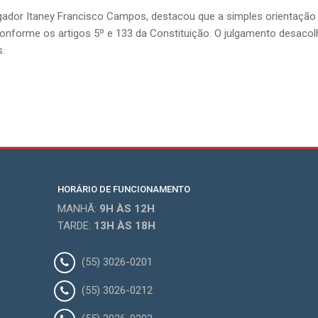
ador Itaney Francisco Campos, destacou que a simples orientação a
conforme os artigos 5º e 133 da Constituição. O julgamento desacolh
s.
HORÁRIO DE FUNCIONAMENTO
MANHÃ:
9H
ÀS 12H
TARDE:
13H
ÀS 18H
(55) 3026-0201
(55) 3026-0212