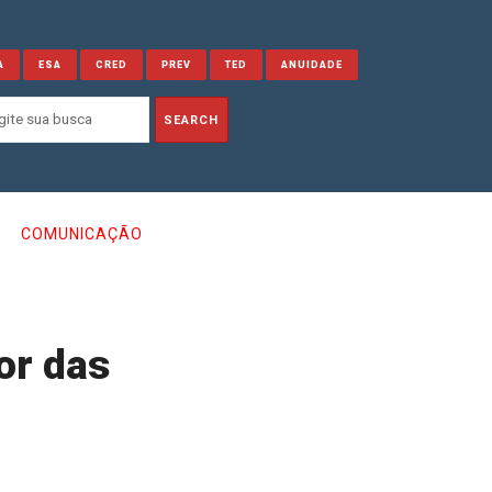
A
ESA
CRED
PREV
TED
ANUIDADE
COMUNICAÇÃO
or das