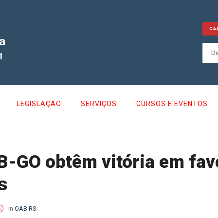
CA
a
1
LEGISLAÇÃO
SERVIÇOS
CURSOS E EVENTOS
-GO obtêm vitória em fav
s
in
OAB RS