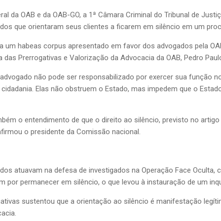
al da OAB e da OAB-GO, a 1ª Câmara Criminal do Tribunal de Justi
os que orientaram seus clientes a ficarem em silêncio em um proc
a um habeas corpus apresentado em favor dos advogados pela OAB-G
 das Prerrogativas e Valorização da Advocacia da OAB, Pedro Paul
 advogado não pode ser responsabilizado por exercer sua função nos
da cidadania. Elas não obstruem o Estado, mas impedem que o Estado 
bém o entendimento de que o direito ao silêncio, previsto no artig
afirmou o presidente da Comissão nacional.
s atuavam na defesa de investigados na Operação Face Oculta, cond
m por permanecer em silêncio, o que levou à instauração de um inqu
tivas sustentou que a orientação ao silêncio é manifestação legíti
acia.