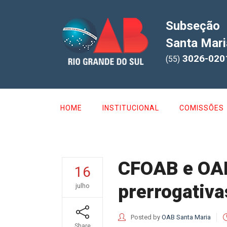
Subseção
Santa Mari
3026-020
(55)
HOME
INSTITUCIONAL
COMISSÕES
CFOAB e OAB
16
prerrogativa
julho
Posted by
OAB Santa Maria
Share