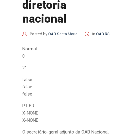
diretoria
nacional
Posted by
OAB Santa Maria
in
OAB RS
Normal
0
21
false
false
false
PT-BR
X-NONE
X-NONE
O secretário-geral adjunto da OAB Nacional,