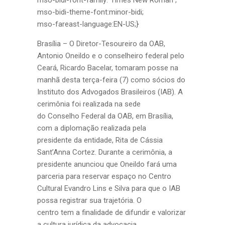
mso-bidi-font-family:”Times New Roman”;
mso-bidi-theme-font:minor-bidi;
mso-fareast-language:EN-US;}
Brasília – O Diretor-Tesoureiro da OAB,
Antonio Oneildo e o conselheiro federal pelo
Ceará, Ricardo Bacelar, tomaram posse na
manhã desta terça-feira (7) como sócios do
Instituto dos Advogados Brasileiros (IAB). A
cerimônia foi realizada na sede
do Conselho Federal da OAB, em Brasília,
com a diplomação realizada pela
presidente da entidade, Rita de Cássia
Sant’Anna Cortez. Durante a cerimônia, a
presidente anunciou que Oneildo fará uma
parceria para reservar espaço no Centro
Cultural Evandro Lins e Silva para que o IAB
possa registrar sua trajetória. O
centro tem a finalidade de difundir e valorizar
a cultura jurídica da advocacia