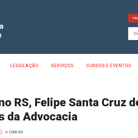
CA
a
1
LEGISLAÇÃO
SERVIÇOS
CURSOS E EVENTOS
no RS, Felipe Santa Cruz 
as da Advocacia
in
OAB RS