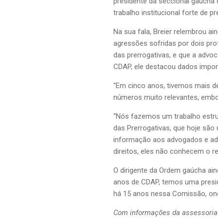
presidente da seccional gaúcha
trabalho institucional forte de
Na sua fala, Breier relembrou 
agressões sofridas por dois pro
das prerrogativas, e que a advo
CDAP, ele destacou dados impor
“Em cinco anos, tivemos mais d
números muito relevantes, embor
“Nós fazemos um trabalho estru
das Prerrogativas, que hoje são
informação aos advogados e adv
direitos, eles não conhecem o rea
O dirigente da Ordem gaúcha ain
anos de CDAP, temos uma preside
há 15 anos nessa Comissão, ond
Com informações da assessoria