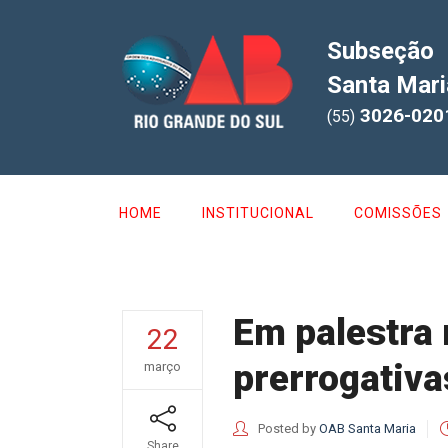
Subseção
Santa Mari
3026-020
(55)
HOME
INSTITUCIONAL
COMISSÕES
Em palestra 
22
prerrogativ
março
Posted by
OAB Santa Maria
Share