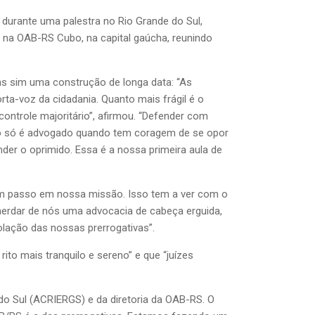
 durante uma palestra no Rio Grande do Sul,
do na OAB-RS Cubo, na capital gaúcha, reunindo
as sim uma construção de longa data: “As
ta-voz da cidadania. Quanto mais frágil é o
ontrole majoritário”, afirmou. “Defender com
gado só é advogado quando tem coragem de se opor
er o oprimido. Essa é a nossa primeira aula de
 um passo em nossa missão. Isso tem a ver com o
 herdar de nós uma advocacia de cabeça erguida,
olação das nossas prerrogativas”.
rito mais tranquilo e sereno” e que “juízes
do Sul (ACRIERGS) e da diretoria da OAB-RS. O