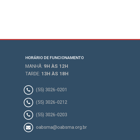
HORÁRIO DE FUNCIONAMENTO
MANHÃ:
9H
ÀS 12H
TARDE:
13H
ÀS 18H
(55) 3026-0201
(55) 3026-0212
(55) 3026-0203
oabsma@oabsma.org.br