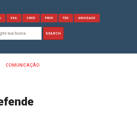
A
ESA
CRED
PREV
TED
ANUIDADE
COMUNICAÇÃO
defende