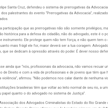
elipe Santa Cruz, defendeu o sistema de prerrogativas da Advocacia
um dos palestrantes do evento “Prerrogativas da Advocacia”, realiza
ados.
a participação que as prerrogativas não são somente privilégios, m
o histórica para a defesa do cidadão, não do advogado, este é o por
se instrumento. Ele protege quem não tem força, e não quem tem o c
e quanto mais frágil ele for, maior deverá ser a tua coragem. Advo
 que se dedicam à opressão através do poder. É dever nosso defend
isse ainda que “nós, profissionais da advocacia, não vamos recuar
o de Direito e com a vida de profissionais e de jovens que têm que
 violência”, afirmou. “Não podemos nos calar diante de nenhuma vi
ituições brasileiras têm que voltar ao leito normal de seu rio, a um 
 papel quanto o do advogado no sistema de Justiça”.
 Associação dos Advogados Criminalistas do Estado do Rio Grande 