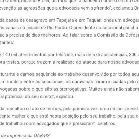
 da Ordem, Ricardo Breier, afirmou que “a bandeira número um da O
 prevenção as agressões que a advocacia vem sofrendo”, exclamou Bre
ainda casos de desagravo em Tapejara e em Taquari, onde um advoga
fissionais da cidade de Rio Pardo. O presidente da seccional gaúch
cacia precisa de dias melhores. Ao falar sobre a Comissão de Defes
tantes:
e 140 mil atendimentos por telefone, mais de 675 assistências, 3
a tristes, porque trazem a realidade do ataque para nossa advocaci
turante e damos sequência ao trabalho desenvolvido por todos a
 um modelo entre as seccionais, as caravanas foram iniciadas pelo e
ogadas sobre o que são as prerrogativas. Muitos ainda não sabem
l potencial do seu direito”, explicou.
da ressaltou o fato de termos, pela primeira vez, uma mulher presid
nte mulher e que está nesta posição pelo seu trabalho, pela sua 
e trabalhou com advogados que a presidiram”, celebrou.
 de imprensa da OAB-RS