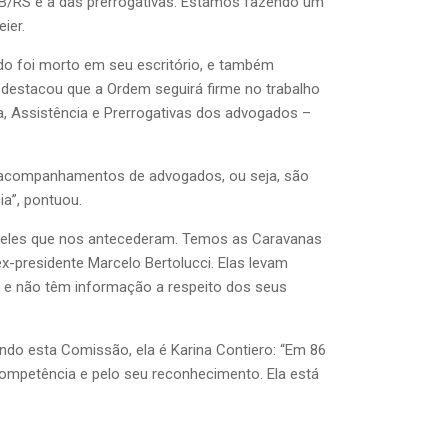
AB/RS é a das prerrogativas. Estamos fazendo um
ier.
do foi morto em seu escritório, e também
a destacou que a Ordem seguirá firme no trabalho
a, Assistência e Prerrogativas dos advogados –
00 acompanhamentos de advogados, ou seja, são
a”, pontuou.
queles que nos antecederam. Temos as Caravanas
x-presidente Marcelo Bertolucci. Elas levam
 e não têm informação a respeito dos seus
indo esta Comissão, ela é Karina Contiero: “Em 86
competência e pelo seu reconhecimento. Ela está