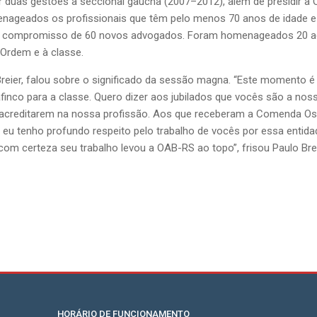
duas gestões a seccional gaúcha (2007–2012), além de presidir a O
nageados os profissionais que têm pelo menos 70 anos de idade e 3
 de compromisso de 60 novos advogados. Foram homenageados 20 
 Ordem e à classe.
Breier, falou sobre o significado da sessão magna. “Este momento
nco para a classe. Quero dizer aos jubilados que vocês são a nossa 
 acreditarem na nossa profissão. Aos que receberam a Comenda O
 e eu tenho profundo respeito pelo trabalho de vocês por essa enti
m certeza seu trabalho levou a OAB-RS ao topo”, frisou Paulo Brei
HORÁRIO DE FUNCIONAMENTO