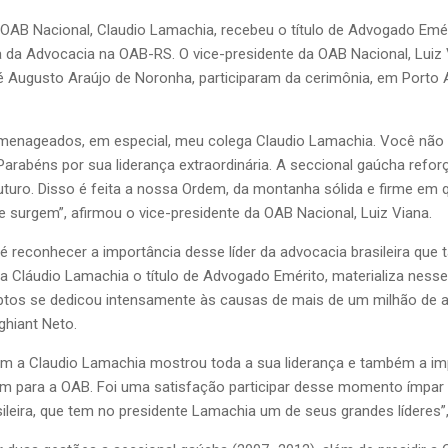
OAB Nacional, Claudio Lamachia, recebeu o título de Advogado Eméri
 Advocacia na OAB-RS. O vice-presidente da OAB Nacional, Luiz Via
sé Augusto Araújo de Noronha, participaram da cerimônia, em Porto A
omenageados, em especial, meu colega Claudio Lamachia. Você nã
 Parabéns por sua liderança extraordinária. A seccional gaúcha refo
futuro. Disso é feita a nossa Ordem, da montanha sólida e firme 
 surgem”, afirmou o vice-presidente da OAB Nacional, Luiz Viana.
reconhecer a importância desse líder da advocacia brasileira que ta
a Cláudio Lamachia o título de Advogado Emérito, materializa ness
uptos se dedicou intensamente às causas de mais de um milhão de ad
ghiant Neto.
a Claudio Lamachia mostrou toda a sua liderança e também a im
am para a OAB. Foi uma satisfação participar desse momento ímpar
asileira, que tem no presidente Lamachia um de seus grandes lídere