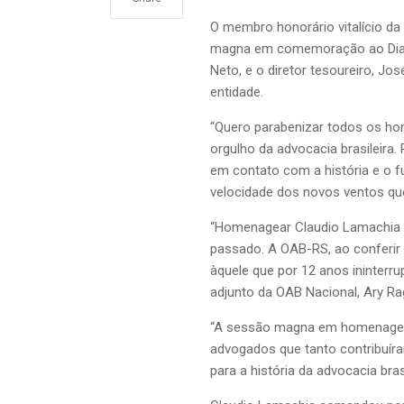
O membro honorário vitalício da 
magna em comemoração ao Dia da
Neto, e o diretor tesoureiro, Jo
entidade.
“Quero parabenizar todos os h
orgulho da advocacia brasileira.
em contato com a história e o 
velocidade dos novos ventos que
“Homenagear Claudio Lamachia é 
passado. A OAB-RS, ao conferir 
àquele que por 12 anos ininterr
adjunto da OAB Nacional, Ary Ra
“A sessão magna em homenagem 
advogados que tanto contribuír
para a história da advocacia br