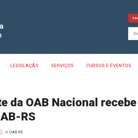
CA
a
1
LEGISLAÇÃO
SERVIÇOS
CURSOS E EVENTOS
e da OAB Nacional recebe 
OAB-RS
in
OAB RS