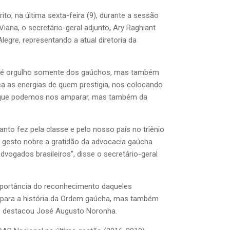
to, na última sexta-feira (9), durante a sessão
na, o secretário-geral adjunto, Ary Raghiant
legre, representando a atual diretoria da
o é orgulho somente dos gaúchos, mas também
rça as energias de quem prestigia, nos colocando
em que podemos nos amparar, mas também da
nto fez pela classe e pelo nosso país no triênio
e gesto nobre a gratidão da advocacia gaúcha
vogados brasileiros”, disse o secretário-geral
portância do reconhecimento daqueles
 para a história da Ordem gaúcha, mas também
s”, destacou José Augusto Noronha.