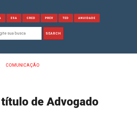
A
ESA
CRED
PREV
TED
ANUIDADE
COMUNICAÇÃO
título de Advogado