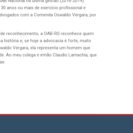
AB Nacional na última gestão (2016-2019).
0 anos ou mais de exercício profissional e
advogados com a Comenda Oswaldo Vergara, por
 é de reconhecimento, a OAB-RS reconhece quem
história e, se hoje a advocacia é forte, muito
swaldo Vergara, ela representa um homem que
dade. Ao meu colega e irmão Claudio Lamachia, que
er.