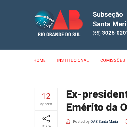
Subseção
Santa Mari
3026-020
(55)
HOME
INSTITUCIONAL
COMISSÕES
Ex-president
12
Emérito da 
agosto
Posted by
OAB Santa Maria
Share