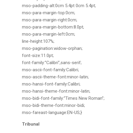
mso-padding-alt:0cm 5.4pt 0cm 5.4pt;
mso-para-margin-top:0cm;
mso-para-margin-right:0cm;
mso-para-margin-bottom:8.0pt;
mso-para-margin-left:0cm;
line-height:107%;
mso-pagination:widow-orphan;
font-size:11.0pt;
font-family:”Calibri”,sans-serif;
mso-ascii-font-family:Calibri;
mso-ascii-theme-font:minor-latin;
mso-hansi-font-family:Calibri;
mso-hansi-theme-font:minor-latin;
mso-bidi-font-family:”Times New Roman”;
mso-bidi-theme-font:minor-bidi;
mso-fareast-language:EN-US;}
Tribunal