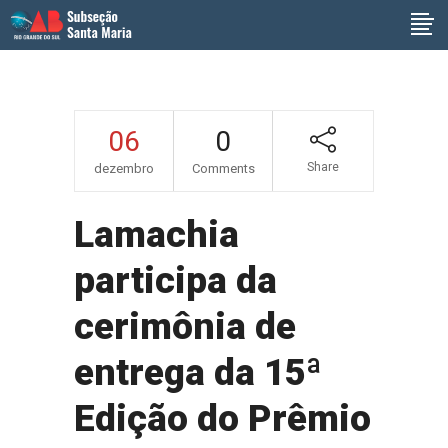
06
0
Share
dezembro
Comments
Lamachia
participa da
cerimônia de
entrega da 15ª
Edição do Prêmio