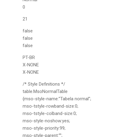
0
21
false
false
false
PT-BR
X-NONE
X-NONE
/* Style Definitions */
table.MsoNormalTable
{mso-style-name:”Tabela normal”;
mso-tstyle-rowband-size:0;
mso-tstyle-colband-size:0;
mso-style-noshow:yes;
mso-style-priority:99;
mso-style-parent:””;