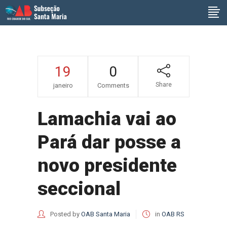
19
0
Share
janeiro
Comments
Lamachia vai ao
Pará dar posse a
novo presidente
seccional
Posted by
OAB Santa Maria
in
OAB RS