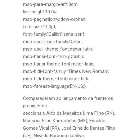
mso-para-margin-left:0cm;
line-height:107%;
mso-pagination:widow-orphan;
font-size:11.0pt;
font-family:”Calibri”,sans-serif;
mso-ascii-font-family:Calibri;
mso-ascii-theme-font:minor-latin;
mso-hansi-font-family:Calibri;
mso-hansi-theme-font:minor-latin;
mso-bidi-font-family:”Times New Roman”;
mso-bidi-theme-font:minor-bidi;
mso-fareast-language:EN-US;}
Compareceram ao lançamento da frente os
presidentes
seccionais Aldo de Medeiros Lima Filho (RN),
Mansour Elias Karmouche (MS), Ednaldo
Gomes Vidal (RR), José Erinaldo Dantas Filho
(CE), Nivaldo Barbosa da Silva