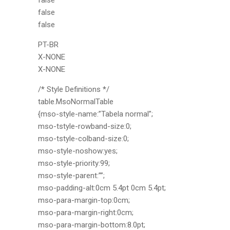
false
false
false
PT-BR
X-NONE
X-NONE
/* Style Definitions */
table.MsoNormalTable
{mso-style-name:”Tabela normal”;
mso-tstyle-rowband-size:0;
mso-tstyle-colband-size:0;
mso-style-noshow:yes;
mso-style-priority:99;
mso-style-parent:””;
mso-padding-alt:0cm 5.4pt 0cm 5.4pt;
mso-para-margin-top:0cm;
mso-para-margin-right:0cm;
mso-para-margin-bottom:8.0pt;