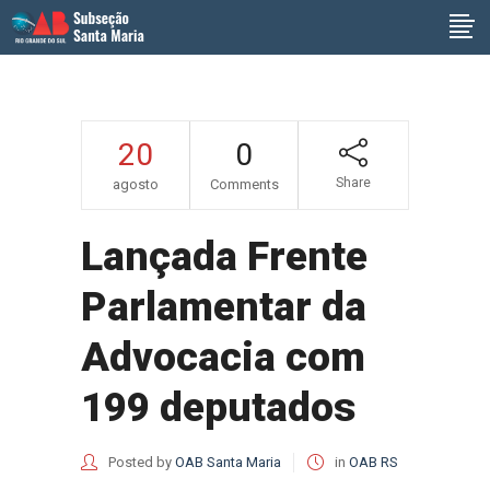
20
0
Share
agosto
Comments
Lançada Frente
Parlamentar da
Advocacia com
199 deputados
Posted by
OAB Santa Maria
in
OAB RS