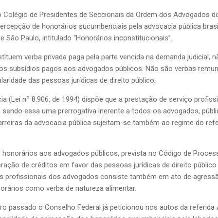
 o Colégio de Presidentes de Seccionais da Ordem dos Advogados do 
percepção de honorários sucumbenciais pela advocacia pública brasil
e São Paulo, intitulado “Honorários inconstitucionais”.
tituem verba privada paga pela parte vencida na demanda judicial, 
s subsídios pagos aos advogados públicos. Não são verbas remuner
laridade das pessoas jurídicas de direito público.
ia (Lei nº 8.906, de 1994) dispõe que a prestação de serviço profiss
sendo essa uma prerrogativa inerente a todos os advogados, públicos
rreiras da advocacia pública sujeitam-se também ao regime do refer
de honorários aos advogados públicos, prevista no Código de Process
ração de créditos em favor das pessoas jurídicas de direito público
vas profissionais dos advogados consiste também em ato de agressão 
orários como verba de natureza alimentar.
o passado o Conselho Federal já peticionou nos autos da referida