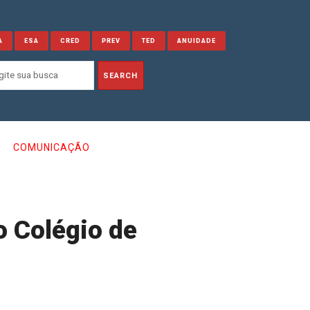
A
ESA
CRED
PREV
TED
ANUIDADE
COMUNICAÇÃO
o Colégio de