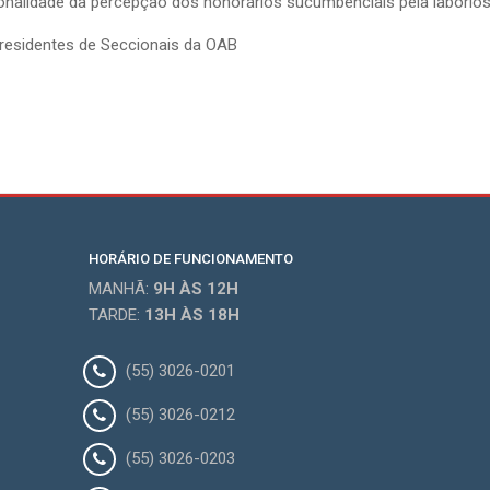
ionalidade da percepção dos honorários sucumbenciais pela laborio
Presidentes de Seccionais da OAB
HORÁRIO DE FUNCIONAMENTO
MANHÃ:
9H
ÀS 12H
TARDE:
13H
ÀS 18H
(55) 3026-0201
(55) 3026-0212
(55) 3026-0203