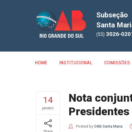
Subseção
Santa Mari
3026-020
(55)
HOME
INSTITUCIONAL
COMISSÕES
Nota conjunt
14
Presidentes
janeiro
Posted by
OAB Santa Maria
Share