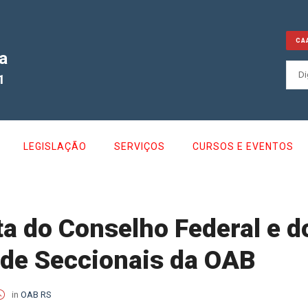
CA
a
1
LEGISLAÇÃO
SERVIÇOS
CURSOS E EVENTOS
a do Conselho Federal e d
 de Seccionais da OAB
in
OAB RS