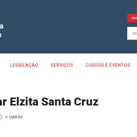
CA
a
1
LEGISLAÇÃO
SERVIÇOS
CURSOS E EVENTOS
r Elzita Santa Cruz
in
OAB RS