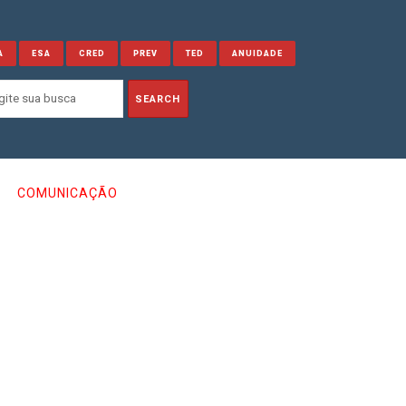
A
ESA
CRED
PREV
TED
ANUIDADE
COMUNICAÇÃO