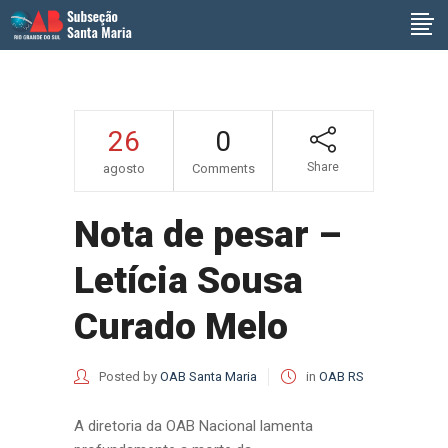
26
0
Share
agosto
Comments
Nota de pesar –
Letícia Sousa
Curado Melo
Posted by
OAB Santa Maria
in
OAB RS
A diretoria da OAB Nacional lamenta