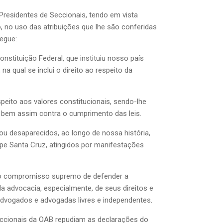
Presidentes de Seccionais, tendo em vista
o, no uso das atribuições que lhe são conferidas
segue:
nstituição Federal, que instituiu nosso país
qual se inclui o direito ao respeito da
peito aos valores constitucionais, sendo-lhe
is, bem assim contra o cumprimento das leis.
u desaparecidos, ao longo de nossa história,
lipe Santa Cruz, atingidos por manifestações
 no compromisso supremo de defender a
a advocacia, especialmente, de seus direitos e
advogados e advogadas livres e independentes.
eccionais da OAB repudiam as declarações do