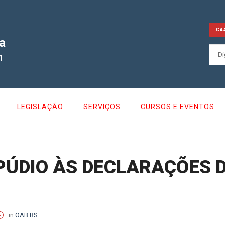
CA
a
1
LEGISLAÇÃO
SERVIÇOS
CURSOS E EVENTOS
PÚDIO ÀS DECLARAÇÕES 
in
OAB RS