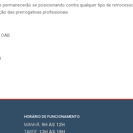
e permanecerão se posicionando contra qualquer tipo de retrocesso,
ação das prerrogativas profissionais.
a OAB
l
HORÁRIO DE FUNCIONAMENTO
MANHÃ:
9H
ÀS 12H
TARDE:
13H
ÀS 18H