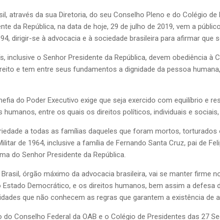
, através da sua Diretoria, do seu Conselho Pleno e do Colégio de 
e da República, na data de hoje, 29 de julho de 2019, vem a públic
994, dirigir-se à advocacia e à sociedade brasileira para afirmar que 
 inclusive o Senhor Presidente da República, devem obediência à Co
ito e tem entre seus fundamentos a dignidade da pessoa humana, na 
fia do Poder Executivo exige que seja exercido com equilíbrio e res
s humanos, entre os quais os direitos políticos, individuais e socia
edade a todas as famílias daqueles que foram mortos, torturados o
litar de 1964, inclusive a família de Fernando Santa Cruz, pai de Fe
rema do Senhor Presidente da República.
asil, órgão máximo da advocacia brasileira, vai se manter firme
do Estado Democrático, e os direitos humanos, bem assim a defesa d
oridades que não conhecem as regras que garantem a existência de 
no do Conselho Federal da OAB e o Colégio de Presidentes das 27 S