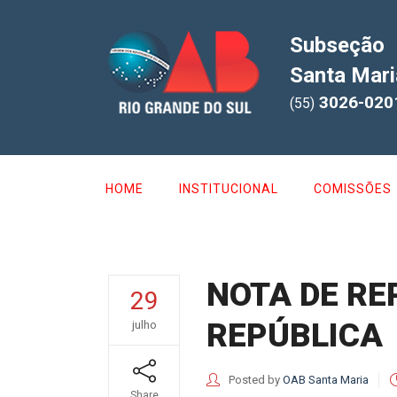
Subseção
Santa Mari
3026-020
(55)
HOME
INSTITUCIONAL
COMISSÕES
NOTA DE RE
29
REPÚBLICA
julho
Posted by
OAB Santa Maria
Share