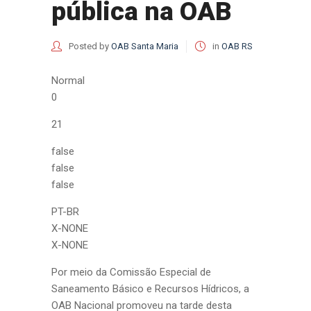
pública na OAB
Posted by
OAB Santa Maria
in
OAB RS
Normal
0
21
false
false
false
PT-BR
X-NONE
X-NONE
Por meio da Comissão Especial de
Saneamento Básico e Recursos Hídricos, a
OAB Nacional promoveu na tarde desta