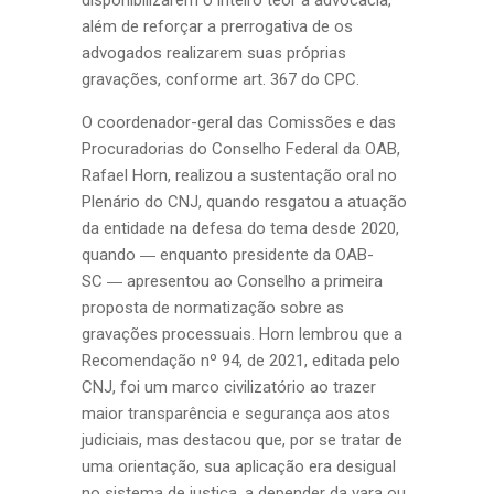
disponibilizarem o inteiro teor à advocacia,
além de reforçar a prerrogativa de os
advogados realizarem suas próprias
gravações, conforme art. 367 do CPC.
O coordenador-geral das Comissões e das
Procuradorias do Conselho Federal da OAB,
Rafael Horn, realizou a sustentação oral no
Plenário do CNJ, quando resgatou a atuação
da entidade na defesa do tema desde 2020,
quando
enquanto presidente da OAB-
—
SC
apresentou ao Conselho a primeira
—
proposta de normatização sobre as
gravações processuais. Horn lembrou que a
Recomendação nº 94, de 2021, editada pelo
CNJ, foi um marco civilizatório ao trazer
maior transparência e segurança aos atos
judiciais, mas destacou que, por se tratar de
uma orientação, sua aplicação era desigual
no sistema de justiça, a depender da vara ou