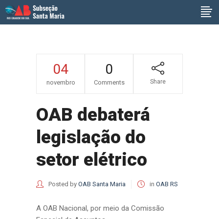
04
0
Share
novembro
Comments
OAB debaterá
legislação do
setor elétrico
Posted by
OAB Santa Maria
in
OAB RS
A OAB Nacional, por meio da Comissão