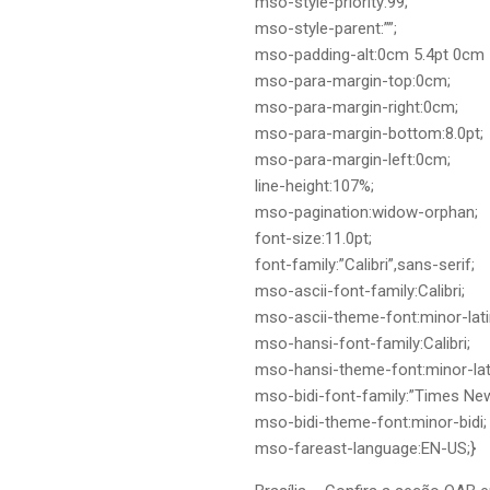
mso-style-priority:99;
mso-style-parent:””;
mso-padding-alt:0cm 5.4pt 0cm 5
mso-para-margin-top:0cm;
mso-para-margin-right:0cm;
mso-para-margin-bottom:8.0pt;
mso-para-margin-left:0cm;
line-height:107%;
mso-pagination:widow-orphan;
font-size:11.0pt;
font-family:”Calibri”,sans-serif;
mso-ascii-font-family:Calibri;
mso-ascii-theme-font:minor-lati
mso-hansi-font-family:Calibri;
mso-hansi-theme-font:minor-lat
mso-bidi-font-family:”Times Ne
mso-bidi-theme-font:minor-bidi;
mso-fareast-language:EN-US;}