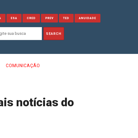
A
ESA
CRED
PREV
TED
ANUIDADE
COMUNICAÇÃO
is notícias do