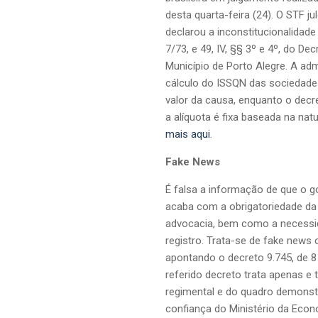
desta quarta-feira (24). O STF j
declarou a inconstitucionalidade
7/73, e 49, IV, §§ 3º e 4º, do D
Município de Porto Alegre. A ad
cálculo do ISSQN das sociedad
valor da causa, enquanto o decre
a alíquota é fixa baseada na nat
mais aqui
.
Fake News
É falsa a informação de que o 
acaba com a obrigatoriedade da 
advocacia, bem como a necessid
registro. Trata-se de fake news 
apontando o decreto 9.745, de 8
referido decreto trata apenas e
regimental e do quadro demons
confiança do Ministério da Eco