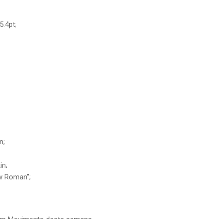
.4pt;
n;
in;
w Roman”;