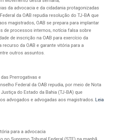
 em Movimento desta semana,
ícias da advocacia e da cidadania protagonizadas
 Federal da OAB repudia resolução do TJ-BA que
aos magistrados, OAB se prepara para implantar
 de processos internos, notícia falsa sobre
ade de inscrição na OAB para exercício da
 recurso da OAB e garante vitória para a
entre outros assuntos.
das Prerrogativas e
nselho Federal da OAB repudia, por meio de Nota
e Justiça do Estado da Bahia (TJ-BA) que
 dos advogados e advogadas aos magistrados.
Leia
tória para a advocacia
ado no Supremo Tribunal Federal (STF) na manhã