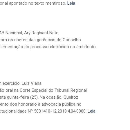
ional apontado no texto mentiroso.
Leia
AB Nacional, Ary Raghiant Neto,
) com os chefes das gerências do Conselho
mplementação do processo eletrônico no âmbito do
 exercício, Luiz Viana
o oral na Corte Especial do Tribunal Regional
sta quinta-feira (25). Na ocasião, Queiroz
ento dos honorário à advocacia pública no
titucionalidade Nº 5031410-12.2018.4.04.0000.
Leia