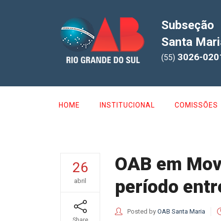
Subseção
Santa Mari
3026-020
(55)
HOME
INSTITUCIONAL
COMISSÕES
OAB em Movim
26
período entre
abril
Posted by
OAB Santa Maria
Share