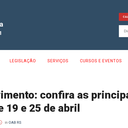
CA
a
1
LEGISLAÇÃO
SERVIÇOS
CURSOS E EVENTOS
ento: confira as principa
 19 e 25 de abril
in
OAB RS