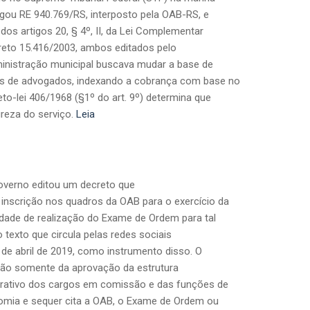
ulgou RE 940.769/RS, interposto pela OAB-RS, e
 dos artigos 20, § 4º, II, da Lei Complementar
ecreto 15.416/2003, ambos editados pelo
ministração municipal buscava mudar a base de
es de advogados, indexando a cobrança com base no
to-lei 406/1968 (§1º do art. 9º) determina que
ureza do serviço.
Leia
governo editou um decreto que
inscrição nos quadros da OAB para o exercício da
ade de realização do Exame de Ordem para tal
o texto que circula pelas redes sociais
 de abril de 2019, como instrumento disso. O
 tão somente da aprovação da estrutura
trativo dos cargos em comissão e das funções de
nomia e sequer cita a OAB, o Exame de Ordem ou