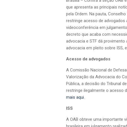
Brasília – Confira a seção OAB
que apresenta as principais not
pela Ordem. Na pauta, Conselho
restringe acesso de advogados 
videoconferência em julgamentos
decreto que acaba com necessid
advocacia e STF dá provimento a
advocacia em pleito sobre ISS, 
Acesso de advogados
A Comissão Nacional de Defesa 
Valorização da Advocacia do Co
Pública, a decisão do Tribunal d
restringe ilegalmente o acesso
mais aqui
.
ISS
A OAB obteve uma importante vi
brasileira em julgamento realiz