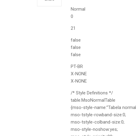
Normal
0
21
false
false
false
PT-BR
X-NONE
X-NONE
/* Style Definitions */
table.MsoNormalTable
{mso-style-name:”Tabela normal
mso-tstyle-rowband-size:0;
mso-tstyle-colband-size:0;
mso-style-noshow:yes;