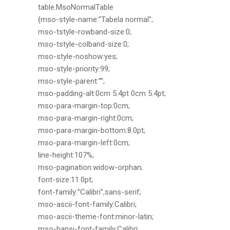
table.MsoNormalTable
{mso-style-name:”Tabela normal”;
mso-tstyle-rowband-size:0;
mso-tstyle-colband-size:0;
mso-style-noshow:yes;
mso-style-priority:99;
mso-style-parent:””;
mso-padding-alt:0cm 5.4pt 0cm 5.4pt;
mso-para-margin-top:0cm;
mso-para-margin-right:0cm;
mso-para-margin-bottom:8.0pt;
mso-para-margin-left:0cm;
line-height:107%;
mso-pagination:widow-orphan;
font-size:11.0pt;
font-family:”Calibri”,sans-serif;
mso-ascii-font-family:Calibri;
mso-ascii-theme-font:minor-latin;
mso-hansi-font-family:Calibri;