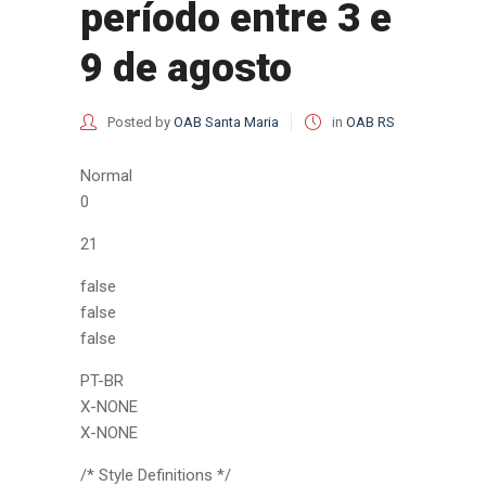
período entre 3 e
9 de agosto
Posted by
OAB Santa Maria
in
OAB RS
Normal
0
21
false
false
false
PT-BR
X-NONE
X-NONE
/* Style Definitions */