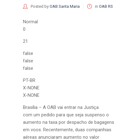
Posted by
OAB Santa Maria
in
OAB RS
Normal
0
21
false
false
false
PT-BR
X-NONE
X-NONE
Brasília – A OAB vai entrar na Justiça
com um pedido para que seja suspenso o
aumento na taxa por despacho de bagagens
em voos. Recentemente, duas companhias
aéreas anunciaram aumento no valor