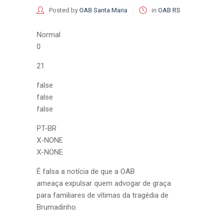
Posted by
OAB Santa Maria
in
OAB RS
Normal
0
21
false
false
false
PT-BR
X-NONE
X-NONE
É falsa a notícia de que a OAB
ameaça expulsar quem advogar de graça
para familiares de vítimas da tragédia de
Brumadinho.