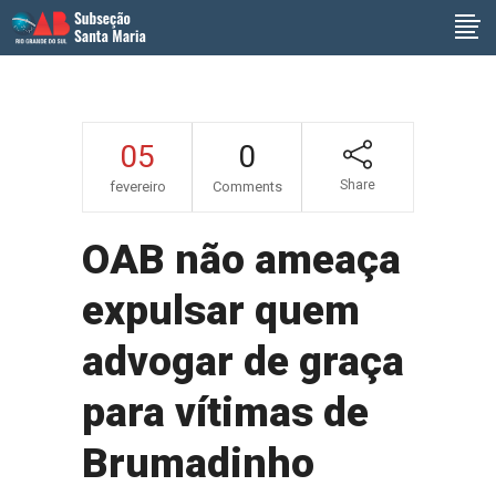
05
0
Share
fevereiro
Comments
OAB não ameaça
expulsar quem
advogar de graça
para vítimas de
Brumadinho