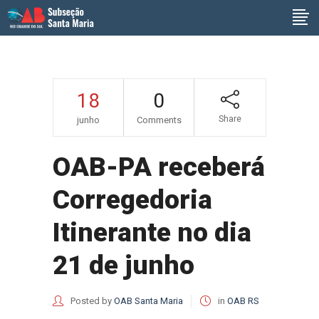
18
0
Share
junho
Comments
OAB-PA receberá
Corregedoria
Itinerante no dia
21 de junho
Posted by
OAB Santa Maria
in
OAB RS