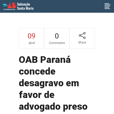
09
0
Share
abril
Comments
OAB Paraná
concede
desagravo em
favor de
advogado preso