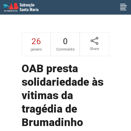
26
0
Share
janeiro
Comments
OAB presta
solidariedade às
vitimas da
tragédia de
Brumadinho