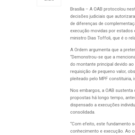
Brasília – A OAB protocolou nes
decisões judiciais que autoriza
de diferenças de complementaç
execução movidas por estados e 
ministro Dias Toffoli, que é o r
A Ordem argumenta que a preten
“Demonstrou-se que a mencionad
do montante principal devido ao
requisição de pequeno valor, ob
pleiteado pelo MPF constituiria, 
Nos embargos, a OAB sustenta q
propostas há longo tempo, antes
dispensado a execuções individua
consolidada.
“Com efeito, este fundamento só
conhecimento e execução. Ao con