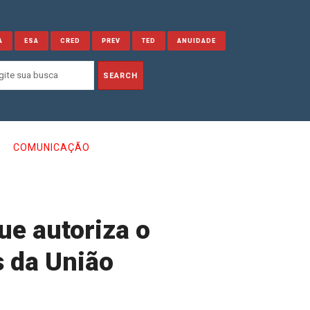
A
ESA
CRED
PREV
TED
ANUIDADE
COMUNICAÇÃO
ue autoriza o
s da União