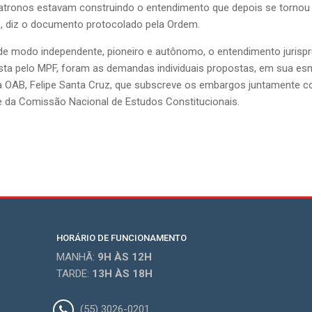
patronos estavam construindo o entendimento que depois se tornou d
”, diz o documento protocolado pela Ordem.
e modo independente, pioneiro e autônomo, o entendimento jurisprud
posta pelo MPF, foram as demandas individuais propostas, em sua e
da OAB, Felipe Santa Cruz, que subscreve os embargos juntamente c
e da Comissão Nacional de Estudos Constitucionais.
HORÁRIO DE FUNCIONAMENTO
MANHÃ:
9H
ÀS 12H
TARDE:
13H
ÀS 18H
(55) 3026-0201