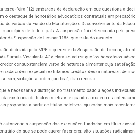
ta terça-feira (12) embargos de declaração em que questiona a dec
ram o destaque de honorários advocatícios contratuais em precató
ão de verbas do Fundo de Manutenção e Desenvolvimento da Educa
municípios de todo o país. A suspensão foi determinada pelo presi
elator da Suspensão de Liminar 1186, que trata do assunto.
são deduzida pelo MPF, requerente da Suspensão de Liminar, afront
a Súmula Vinculante 47 é clara ao aduzir que ‘os honorários advo
 credor consubstanciam verba de natureza alimentar cuja satisfaçã
servada ordem especial restrita aos créditos dessa natureza’, de mo
isso sim, violação à ordem jurídica”, diz o recurso.
ue é necessária a distinção no tratamento dado a ações individua
 da existência de títulos coletivos e quando a matéria era intensa
is propostas a partir de títulos coletivos, ajuizadas mais recenteme
 autorizaria a suspensão das execuções fundadas em título executiv
trário do que se pode querer fazer crer, são situações radicalmen