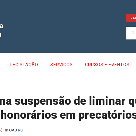
CA
a
1
LEGISLAÇÃO
SERVIÇOS
CURSOS E EVENTOS
na suspensão de liminar q
 honorários em precatório
in
OAB RS