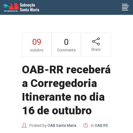
09
0
Share
outubro
Comments
OAB-RR receberá
a Corregedoria
Itinerante no dia
16 de outubro
Posted by
OAB Santa Maria
in
OAB RS