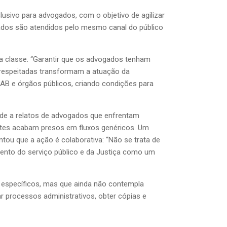
usivo para advogados, com o objetivo de agilizar
gados são atendidos pelo mesmo canal do público
da classe. “Garantir que os advogados tenham
s respeitadas transformam a atuação da
OAB e órgãos públicos, criando condições para
onde a relatos de advogados que enfrentam
entes acabam presos em fluxos genéricos. Um
entou que a ação é colaborativa: “Não se trata de
amento do serviço público e da Justiça como um
s específicos, mas que ainda não contempla
ar processos administrativos, obter cópias e