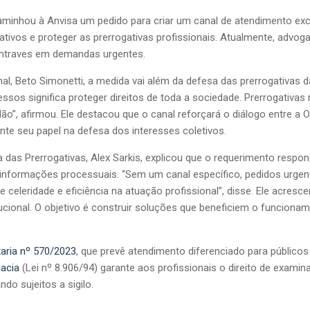
inhou à Anvisa um pedido para criar um canal de atendimento excl
tivos e proteger as prerrogativas profissionais. Atualmente, advo
 entraves em demandas urgentes.
al, Beto Simonetti, a medida vai além da defesa das prerrogativas 
essos significa proteger direitos de toda a sociedade. Prerrogativa
ão”, afirmou. Ele destacou que o canal reforçará o diálogo entre a 
te seu papel na defesa dos interesses coletivos.
 das Prerrogativas, Alex Sarkis, explicou que o requerimento resp
e informações processuais. “Sem um canal específico, pedidos urg
 celeridade e eficiência na atuação profissional”, disse. Ele acresc
tucional. O objetivo é construir soluções que beneficiem o funcion
taria nº 570/2023
, que prevê atendimento diferenciado para público
acia
(Lei nº 8.906/94) garante aos profissionais o direito de examin
do sujeitos a sigilo.