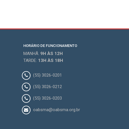
HORÁRIO DE FUNCIONAMENTO
MANHÃ:
9H
ÀS 12H
TARDE:
13H
ÀS 18H
(55) 3026-0201
(55) 3026-0212
(55) 3026-0203
oabsma@oabsma.org.br