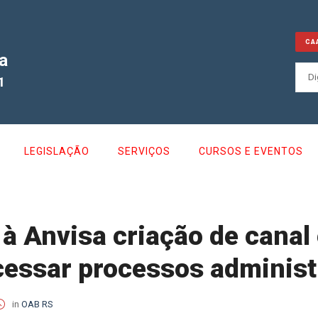
CA
a
1
LEGISLAÇÃO
SERVIÇOS
CURSOS E EVENTOS
 à Anvisa criação de canal
cessar processos administ
in
OAB RS