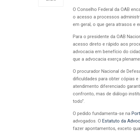
O Conselho Federal da OAB encam
o acesso a processos administra
em geral, o que gera atrasos e
Para o presidente da OAB Nacion
acesso direto e rápido aos proc
advocacia em benefício do cidad
que a advocacia exerça plenamen
O procurador Nacional de Defesa
dificuldades para obter cópias 
atendimento diferenciado garante
confronto, mas de diálogo insti
todo”.
O pedido fundamenta-se na
Por
advogados. O
Estatuto da Advoc
fazer apontamentos, exceto quan