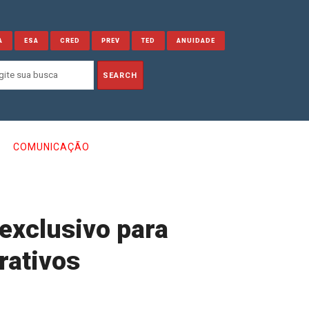
A
ESA
CRED
PREV
TED
ANUIDADE
COMUNICAÇÃO
 exclusivo para
rativos