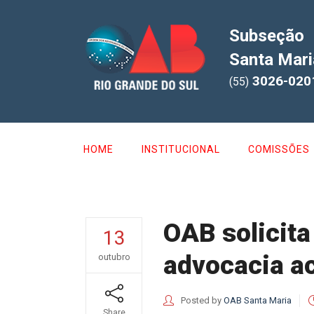
Subseção
Santa Mari
3026-020
(55)
HOME
INSTITUCIONAL
COMISSÕES
OAB solicita
13
advocacia a
outubro
Posted by
OAB Santa Maria
Share