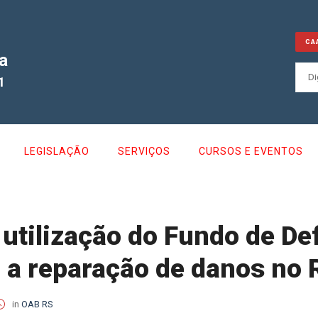
CA
a
1
LEGISLAÇÃO
SERVIÇOS
CURSOS E EVENTOS
 utilização do Fundo de De
 a reparação de danos no 
in
OAB RS