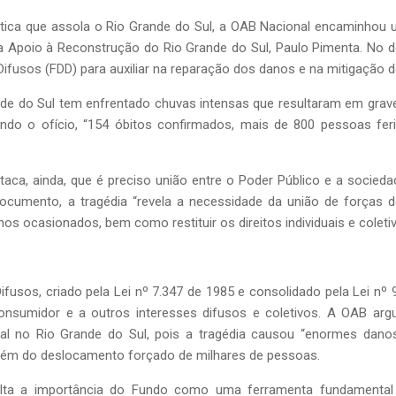
tica que assola o Rio Grande do Sul, a OAB Nacional encaminhou um
a Apoio à Reconstrução do Rio Grande do Sul, Paulo Pimenta. No d
Difusos (FDD) para auxiliar na reparação dos danos e na mitigação d
rande do Sul tem enfrentado chuvas intensas que resultaram em gra
do o ofício, “154 óbitos confirmados, mais de 800 pessoas feri
ca, ainda, que é preciso união entre o Poder Público e a sociedad
cumento, a tragédia “revela a necessidade da união de forças do
os ocasionados, bem como restituir os direitos individuais e coleti
ifusos, criado pela Lei nº 7.347 de 1985 e consolidado pela Lei nº
nsumidor e a outros interesses difusos e coletivos. A OAB ar
l no Rio Grande do Sul, pois a tragédia causou “enormes danos 
, além do deslocamento forçado de milhares de pessoas.
ta a importância do Fundo como uma ferramenta fundamental par