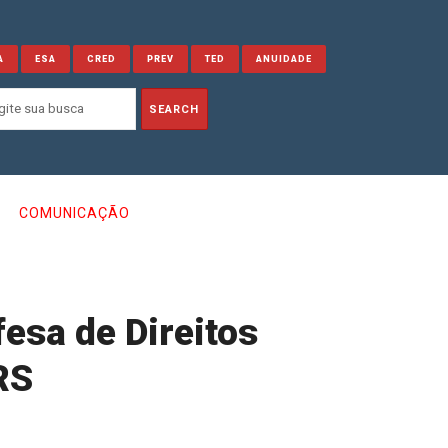
A
ESA
CRED
PREV
TED
ANUIDADE
COMUNICAÇÃO
fesa de Direitos
RS