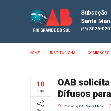
Subseção
Santa Mari
3026-020
(55)
HOME
INSTITUCIONAL
COMISSÕES
OAB solicita
18
Difusos para
maio
Posted by
OAB Santa Maria
Share