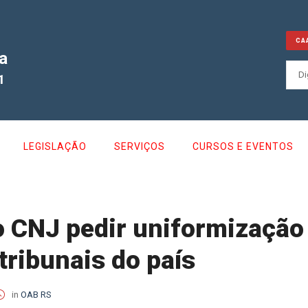
CA
a
1
LEGISLAÇÃO
SERVIÇOS
CURSOS E EVENTOS
o CNJ pedir uniformização
 tribunais do país
in
OAB RS