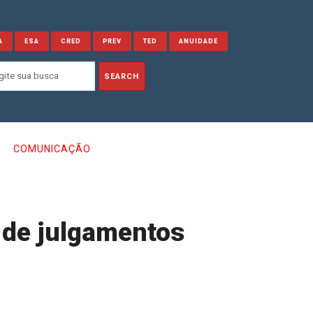
A
ESA
CRED
PREV
TED
ANUIDADE
COMUNICAÇÃO
 de julgamentos