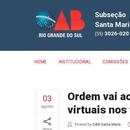
Subseção
Santa Mari
3026-020
(55)
HOME
INSTITUCIONAL
COMISSÕES
Ordem vai a
03
virtuais nos
agosto
Posted by
OAB Santa Maria
Share