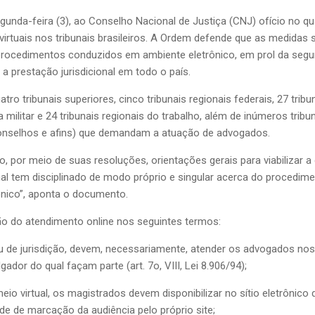
gunda-feira (3), ao Conselho Nacional de Justiça (CNJ) ofício no q
irtuais nos tribunais brasileiros. A Ordem defende que as medidas
procedimentos conduzidos em ambiente eletrônico, em prol da seguran
 a prestação jurisdicional em todo o país.
tro tribunais superiores, cinco tribunais regionais federais, 27 tribun
tiça militar e 24 tribunais regionais do trabalho, além de inúmeros tri
conselhos e afins) que demandam a atuação de advogados.
o, por meio de suas resoluções, orientações gerais para viabilizar 
al tem disciplinado de modo próprio e singular acerca do procedime
ônico”, aponta o documento.
ão do atendimento online nos seguintes termos:
au de jurisdição, devem, necessariamente, atender os advogados no
ador do qual façam parte (art. 7o, VIII, Lei 8.906/94);
o virtual, os magistrados devem disponibilizar no sítio eletrônico
de de marcação da audiência pelo próprio site;