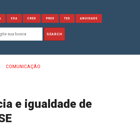
A
ESA
CRED
PREV
TED
ANUIDADE
COMUNICAÇÃO
ia e igualdade de
TSE