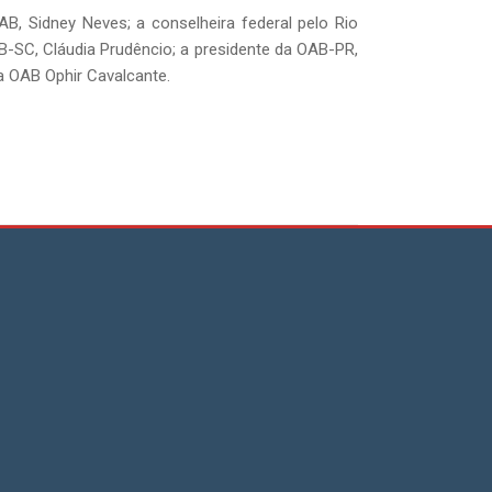
, Sidney Neves; a conselheira federal pelo Rio
B-SC, Cláudia Prudêncio; a presidente da OAB-PR,
da OAB Ophir Cavalcante.