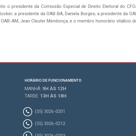
 presidente da Comissão Especial de Direito Eleitoral do CFOAB
ocker; a presidente da OAB-BA, Daniela Borges; a presidente da OA
da OAB-AM, Jean Cleuter Mendonça; e o membro honorário vitalício 
HORÁRIO DE FUNCIONAMENTO
MANHÃ:
9H
ÀS 12H
TARDE:
13H
ÀS 18H
(55) 3026-0201
(55) 3026-0212
(55) 3026-0203