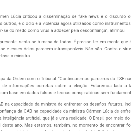
men Lúcia criticou a disseminação de fake news e o discurso de
 outros, é o ódio e a violência agora utilizados como instrumentos
ar-se do medo como vírus a adoecer pela desconfiança”, afirmou.
 e presente, senta-se à mesa de todos. É preciso ter em mente que ó
-se e esses ódios parecem intransponíveis. Não são. Contra o vírus
disse a ministra.
iança da Ordem com o Tribunal. “Continuaremos parceiros do TSE na
 de informações corretas sobre a eleição. Estaremos lado a
l com base em dados falsos e teorias conspiratórias sem fundamento
 na capacidade da ministra de enfrentar os desafios futuros, inclui
confiança da OAB na capacidade da ministra Cármen Lúcia de enfren
 inteligência artificial, que já é uma realidade. O Brasil, por mei
al deste ano. Mas estamos, também, no momento de encontrar forma