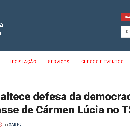
CA
a
1
LEGISLAÇÃO
SERVIÇOS
CURSOS E EVENTOS
altece defesa da democrac
osse de Cármen Lúcia no 
in
OAB RS