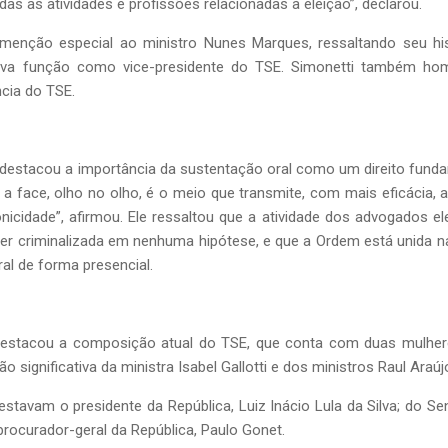
s as atividades e profissões relacionadas à eleição”, declarou.
enção especial ao ministro Nunes Marques, ressaltando seu his
a função como vice-presidente do TSE. Simonetti também hom
ncia do TSE.
 destacou a importância da sustentação oral como um direito fund
 a face, olho no olho, é o meio que transmite, com mais eficácia, 
nicidade”, afirmou. Ele ressaltou que a atividade dos advogados ele
er criminalizada em nenhuma hipótese, e que a Ordem está unida n
oral de forma presencial.
stacou a composição atual do TSE, que conta com duas mulheres 
significativa da ministra Isabel Gallotti e dos ministros Raul Araú
estavam o presidente da República, Luiz Inácio Lula da Silva; do 
 procurador-geral da República, Paulo Gonet.