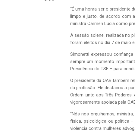
“É uma honra ser o presidente 
limpo e justo, de acordo com a
ministra Cármen Lúcia como presi
A sessão solene, realizada no 
foram eleitos no dia 7 de maio e
Simonetti expressou confiança 
sempre um momento importante 
Presidência do TSE – para conduz
O presidente da OAB também rele
da profissão. Ele destacou a pa
Ordem junto aos Três Poderes. A
vigorosamente apoiada pela OAB
“Nós nos orgulhamos, ministra,
física, psicológica ou políti
violência contra mulheres advog