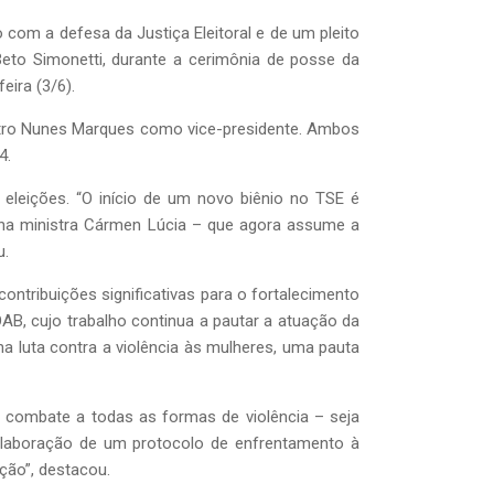
om a defesa da Justiça Eleitoral e de um pleito
Beto Simonetti, durante a cerimônia de posse da
eira (3/6).
istro Nunes Marques como vice-presidente. Ambos
4.
 eleições. “O início de um novo biênio no TSE é
na ministra Cármen Lúcia – que agora assume a
u.
ontribuições significativas para o fortalecimento
AB, cujo trabalho continua a pautar a atuação da
a luta contra a violência às mulheres, uma pauta
o combate a todas as formas de violência – seja
 elaboração de um protocolo de enfrentamento à
ção”, destacou.