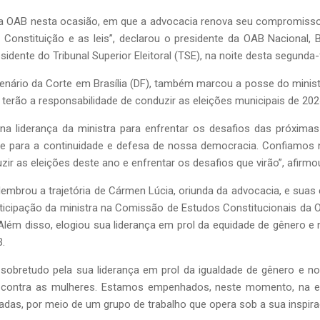
da OAB nesta ocasião, em que a advocacia renova seu compromisso c
 Constituição e as leis”, declarou o presidente da OAB Nacional, 
dente do Tribunal Superior Eleitoral (TSE), na noite desta segunda-f
plenário da Corte em Brasília (DF), também marcou a posse do min
 terão a responsabilidade de conduzir as eleições municipais de 202
na liderança da ministra para enfrentar os desafios das próximas
para a continuidade e defesa de nossa democracia. Confiamos 
ir as eleições deste ano e enfrentar os desafios que virão”, afirmo
mbrou a trajetória de Cármen Lúcia, oriunda da advocacia, e suas c
rticipação da ministra na Comissão de Estudos Constitucionais da O
lém disso, elogiou sua liderança em prol da equidade de gênero e n
.
 sobretudo pela sua liderança em prol da igualdade de gênero e n
ca – contra as mulheres. Estamos empenhados, neste momento, na
adas, por meio de um grupo de trabalho que opera sob a sua inspira