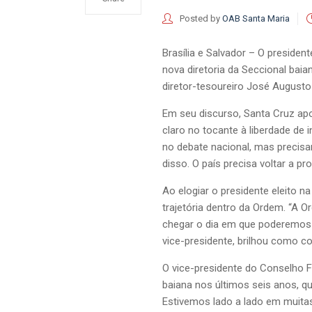
Posted by
OAB Santa Maria
Brasília e Salvador – O presiden
nova diretoria da Seccional bai
diretor-tesoureiro José August
Em seu discurso, Santa Cruz ap
claro no tocante à liberdade de 
no debate nacional, mas precisa
disso. O país precisa voltar a pr
Ao elogiar o presidente eleito 
trajetória dentro da Ordem. “A O
chegar o dia em que poderemos 
vice-presidente, brilhou como c
O vice-presidente do Conselho F
baiana nos últimos seis anos, q
Estivemos lado a lado em muitas