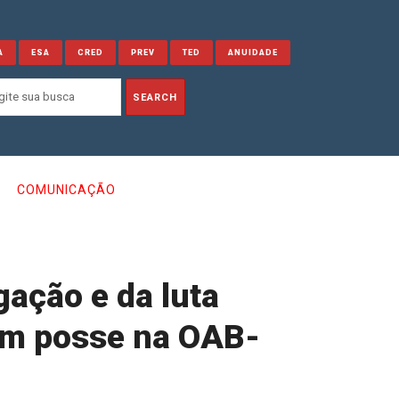
A
ESA
CRED
PREV
TED
ANUIDADE
COMUNICAÇÃO
gação e da luta
 em posse na OAB-