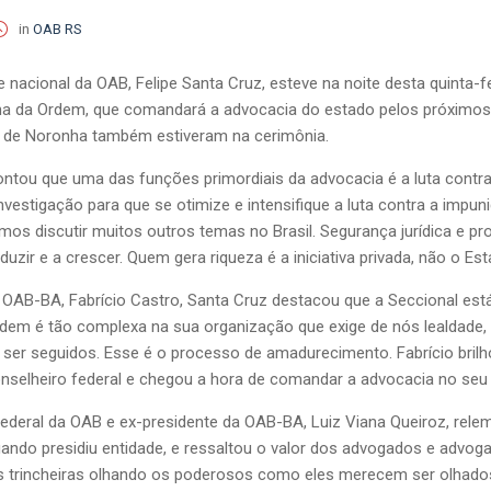
in
OAB RS
te nacional da OAB, Felipe Santa Cruz, esteve na noite desta quinta-
ana da Ordem, que comandará a advocacia do estado pelos próximos t
o de Noronha também estiveram na cerimônia.
ontou que uma das funções primordiais da advocacia é a luta contr
investigação para que se otimize e intensifique a luta contra a imp
mos discutir muitos outros temas no Brasil. Segurança jurídica e 
oduzir e a crescer. Quem gera riqueza é a iniciativa privada, não o Est
na OAB-BA, Fabrício Castro, Santa Cruz destacou que a Seccional es
rdem é tão complexa na sua organização que exige de nós lealdade, tr
ser seguidos. Esse é o processo de amadurecimento. Fabrício bril
onselheiro federal e chegou a hora de comandar a advocacia no seu 
ederal da OAB e ex-presidente da OAB-BA, Luiz Viana Queiroz, rele
uando presidiu entidade, e ressaltou o valor dos advogados e advog
 trincheiras olhando os poderosos como eles merecem ser olhados, 