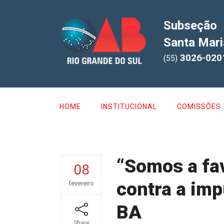
Subseção
Santa Mari
3026-020
(55)
HOME
INSTITUCIONAL
COMISSÕES
“Somos a fav
08
contra a im
fevereiro
BA
Share