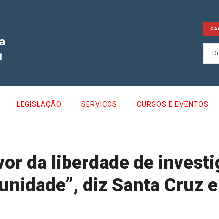
CA
a
1
LEGISLAÇÃO
SERVIÇOS
CURSOS E EVENTOS
or da liberdade de investi
punidade”, diz Santa Cruz