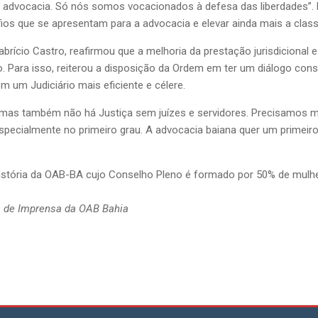
à advocacia. Só nós somos vocacionados à defesa das liberdades”. E
ios que se apresentam para a advocacia e elevar ainda mais a clas
rício Castro, reafirmou que a melhoria da prestação jurisdicional e
 Para isso, reiterou a disposição da Ordem em ter um diálogo constr
m um Judiciário mais eficiente e célere.
mas também não há Justiça sem juízes e servidores. Precisamos 
, especialmente no primeiro grau. A advocacia baiana quer um prime
 história da OAB-BA cujo Conselho Pleno é formado por 50% de mulh
 de Imprensa da OAB Bahia