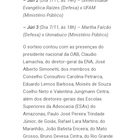
– Júri 2
(Dia 7/11, às 14h) – Universidade
Evangélica Raízes (Defesa) x UFAM
(Ministério Público)
– Júri 3
(Dia 7/11, às 18h) – Martha Falcão
(Defesa) x Uninabuco (Ministério Público)
O sorteio contou com as presenças do
presidente nacional da OAB, Claudio
Lamachia; do diretor-geral da ENA, José
Alberto Simonetti; dos membros do
Conselho Consultivo Carolina Petrarca,
Eduardo Lemos Barbosa, Moisés de Souza
Coelho Neto e Valentina Jungmann Cintra;
além dos diretores-gerais das Escolas
Superiores da Advocacia (ESAs) do
Amazonas, Paulo José Pereira Trindade
Júnior; de Goiás, Rafael Lara Martins; do
Maranhão, João Batista Ericeira; do Mato
Grosso, Bruno Devesa Cintra; do Rio Grande