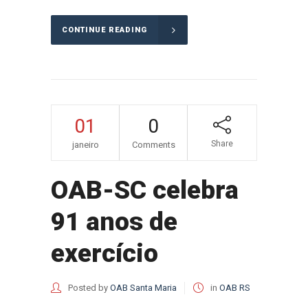
CONTINUE READING
01
0
Share
janeiro
Comments
OAB-SC celebra
91 anos de
exercício
Posted by
OAB Santa Maria
in
OAB RS