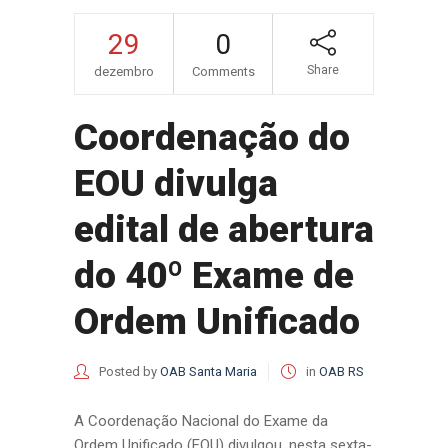
29
0
Share
dezembro
Comments
Coordenação do
EOU divulga
edital de abertura
do 40º Exame de
Ordem Unificado
Posted by
OAB Santa Maria
in
OAB RS
A Coordenação Nacional do Exame da
Ordem Unificado (EOU) divulgou, nesta sexta-