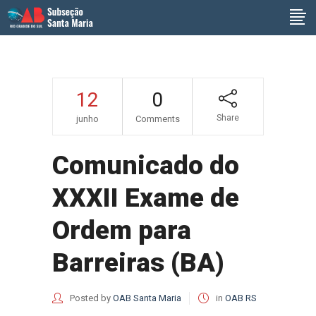
12
0
Share
junho
Comments
Comunicado do
XXXII Exame de
Ordem para
Barreiras (BA)
Posted by
OAB Santa Maria
in
OAB RS