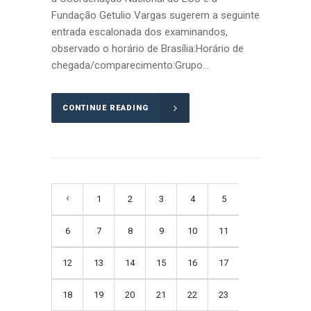
Fundação Getulio Vargas sugerem a seguinte
entrada escalonada dos examinandos,
observado o horário de Brasília:Horário de
chegada/comparecimento:Grupo...
CONTINUE READING
1
2
3
4
5
6
7
8
9
10
11
12
13
14
15
16
17
18
19
20
21
22
23