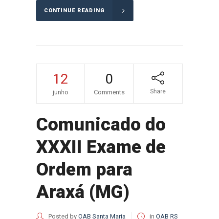
CONTINUE READING
12
0
Share
junho
Comments
Comunicado do
XXXII Exame de
Ordem para
Araxá (MG)
Posted by
OAB Santa Maria
in
OAB RS