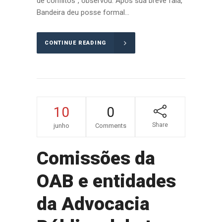
de conflitos”, observou. Após sua breve fala,
Bandeira deu posse formal...
CONTINUE READING
10
0
Share
junho
Comments
Comissões da
OAB e entidades
da Advocacia