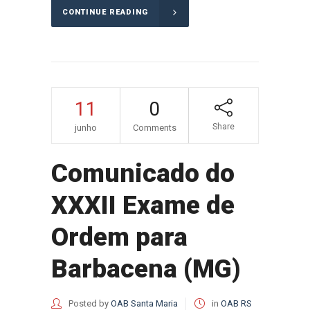
CONTINUE READING
11
0
Share
junho
Comments
Comunicado do
XXXII Exame de
Ordem para
Barbacena (MG)
Posted by
OAB Santa Maria
in
OAB RS