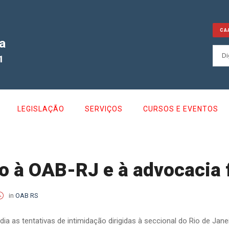
CA
a
1
LEGISLAÇÃO
SERVIÇOS
CURSOS E EVENTOS
io à OAB-RJ e à advocacia
in
OAB RS
a as tentativas de intimidação dirigidas à seccional do Rio de Janei