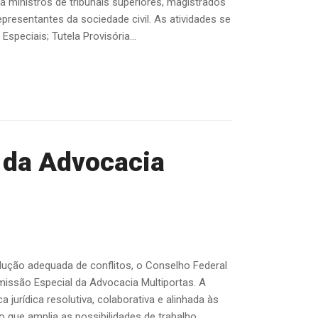
á ministros de tribunais superiores, magistrados
presentantes da sociedade civil. As atividades se
peciais; Tutela Provisória...
a da Advocacia
lução adequada de conflitos, o Conselho Federal
omissão Especial da Advocacia Multiportas. A
jurídica resolutiva, colaborativa e alinhada às
que amplia as possibilidades de trabalho,