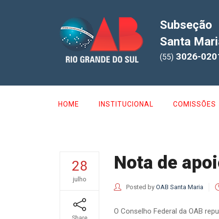
Subseção
Santa Mari
3026-020
(55)
HOME
INSTITUCIONAL
COMISSÕES
Nota de apo
28
julho
Posted by
OAB Santa Maria
O Conselho Federal da OAB repudi
Share