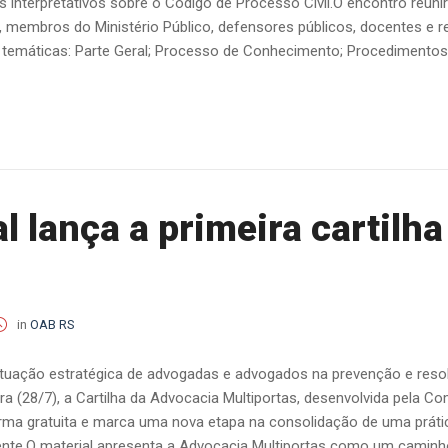
 interpretativos sobre o Código de Processo Civil.O encontro reunir
, membros do Ministério Público, defensores públicos, docentes e re
emáticas: Parte Geral; Processo de Conhecimento; Procedimentos Es
 lança a primeira cartilh
in
OAB RS
atuação estratégica de advogadas e advogados na prevenção e reso
a (28/7), a Cartilha da Advocacia Multiportas, desenvolvida pela C
rma gratuita e marca uma nova etapa na consolidação de uma prática 
te.O material apresenta a Advocacia Multiportas como um caminho 