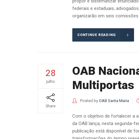
propor e sistematizar enunciados
federais e estaduais, advogados
organizarão em seis comissões t
CONTINUE READING
OAB Nacional
28
Multiportas
julho
Posted by
OAB Santa Maria
Share
Com o objetivo de fortalecer a 
da OAB lança, nesta segunda-feir
publicação está disponível de fo
transformações do tempo presen