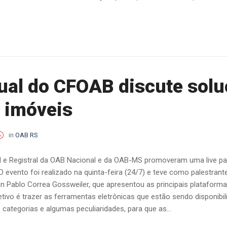
tual do CFOAB discute solu
e imóveis
in
OAB RS
al e Registral da OAB Nacional e da OAB-MS promoveram uma live p
 O evento foi realizado na quinta-feira (24/7) e teve como palestran
an Pablo Correa Gossweiler, que apresentou as principais platafor
jetivo é trazer as ferramentas eletrônicas que estão sendo disponib
categorias e algumas peculiaridades, para que as...