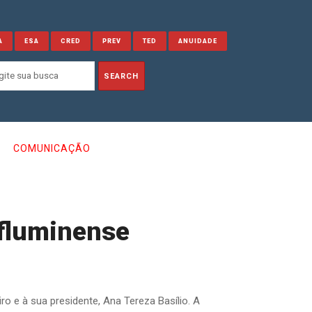
A
ESA
CRED
PREV
TED
ANUIDADE
COMUNICAÇÃO
 fluminense
ro e à sua presidente, Ana Tereza Basílio. A