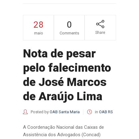
28
0
Share
maio
Comments
Nota de pesar
pelo falecimento
de José Marcos
de Araújo Lima
Posted by
OAB Santa Maria
in
OAB RS
A Coordenação Nacional das Caixas de
Assistência dos Advogados (Concad)