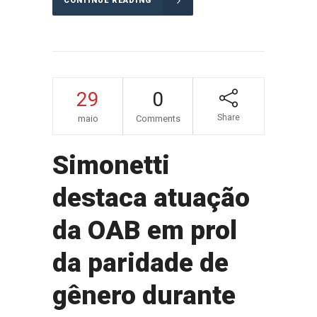
CONTINUE READING
29
0
Share
maio
Comments
Simonetti
destaca atuação
da OAB em prol
da paridade de
gênero durante