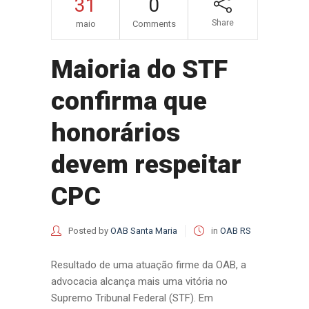
31
0
Share
maio
Comments
Maioria do STF
confirma que
honorários
devem respeitar
CPC
Posted by
OAB Santa Maria
in
OAB RS
Resultado de uma atuação firme da OAB, a
advocacia alcança mais uma vitória no
Supremo Tribunal Federal (STF). Em