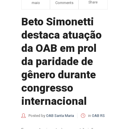
Share
maio
Comments
Beto Simonetti
destaca atuação
da OAB em prol
da paridade de
gênero durante
congresso
internacional
Posted by
OAB Santa Maria
in
OAB RS