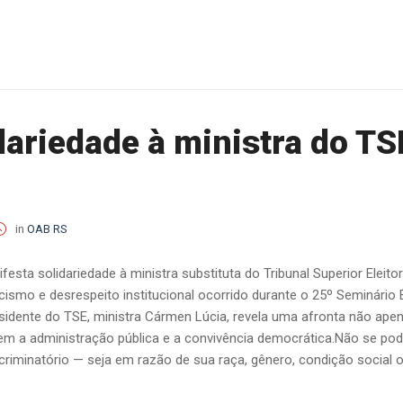
dariedade à ministra do TS
in
OAB RS
sta solidariedade à ministra substituta do Tribunal Superior Eleito
cismo e desrespeito institucional ocorrido durante o 25º Seminário
esidente do TSE, ministra Cármen Lúcia, revela uma afronta não ape
em a administração pública e a convivência democrática.Não se pod
riminatório — seja em razão de sua raça, gênero, condição social ou