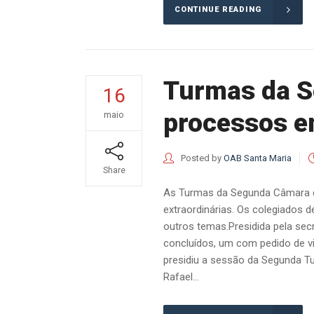
CONTINUE READING
Turmas da S
16
processos em
maio
Posted by
OAB Santa Maria
Share
As Turmas da Segunda Câmara do
extraordinárias. Os colegiados d
outros temas.Presidida pela sec
concluídos, um com pedido de vi
presidiu a sessão da Segunda T
Rafael...