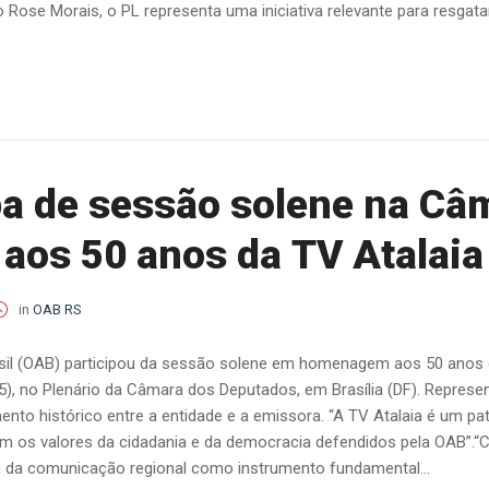
 Rose Morais, o PL representa uma iniciativa relevante para resgatar 
pa de sessão solene na Câ
os 50 anos da TV Atalaia
in
OAB RS
l (OAB) participou da sessão solene em homenagem aos 50 anos da 
/5), no Plenário da Câmara dos Deputados, em Brasília (DF). Represe
nto histórico entre a entidade e a emissora. “A TV Atalaia é um pat
om os valores da cidadania e da democracia defendidos pela OAB”.“Ce
a da comunicação regional como instrumento fundamental...