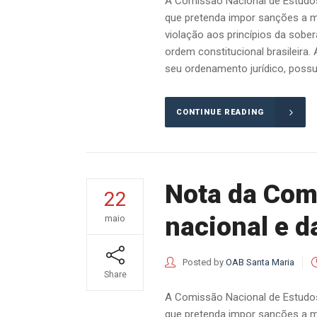
A Comissão Nacional de Estudos 
que pretenda impor sanções a ma
violação aos princípios da sober
ordem constitucional brasileira.
seu ordenamento jurídico, possui
CONTINUE READING
Nota da Com
22
nacional e d
maio
Posted by
OAB Santa Maria
Share
A Comissão Nacional de Estudos 
que pretenda impor sanções a ma