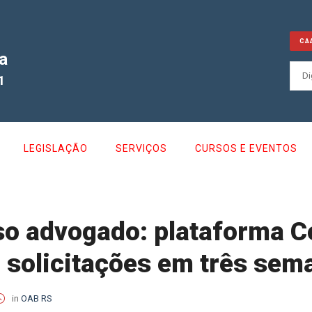
CA
a
1
LEGISLAÇÃO
SERVIÇOS
CURSOS E EVENTOS
lso advogado: plataforma 
 solicitações em três sem
in
OAB RS