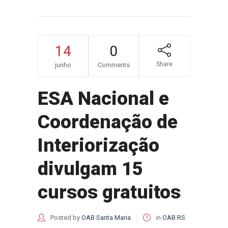
14
0
Share
junho
Comments
ESA Nacional e
Coordenação de
Interiorização
divulgam 15
cursos gratuitos
Posted by
OAB Santa Maria
in
OAB RS