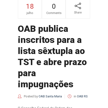
18
0
Share
julho
Comments
OAB publica
inscritos para a
lista sêxtupla ao
TST e abre prazo
para
impugnações
Posted by
OAB Santa Maria
in
OAB RS