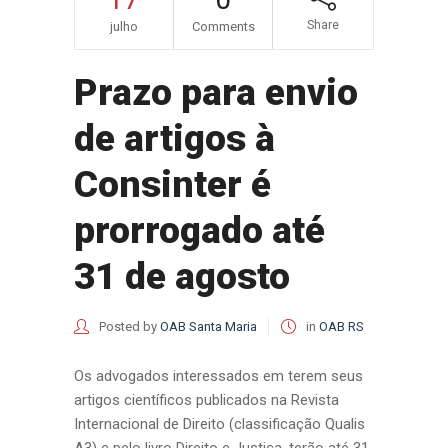
Share
julho
Comments
Prazo para envio
de artigos à
Consinter é
prorrogado até
31 de agosto
Posted by
OAB Santa Maria
in
OAB RS
Os advogados interessados em terem seus
artigos científicos publicados na Revista
Internacional de Direito (classificação Qualis
A3) e pelo livro Direito e Justiça, terão até 31